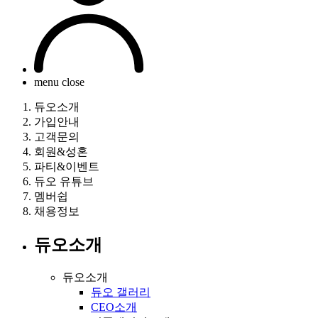
menu close
듀오소개
가입안내
고객문의
회원&성혼
파티&이벤트
듀오 유튜브
멤버쉽
채용정보
듀오소개
듀오소개
듀오 갤러리
CEO소개