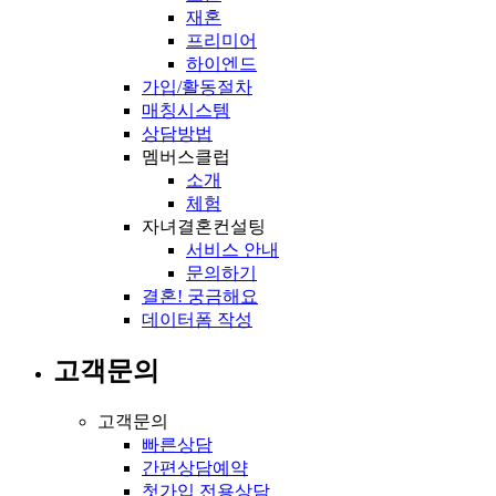
재혼
프리미어
하이엔드
가입/활동절차
매칭시스템
상담방법
멤버스클럽
소개
체험
자녀결혼컨설팅
서비스 안내
문의하기
결혼! 궁금해요
데이터폼 작성
고객문의
고객문의
빠른상담
간편상담예약
첫가입 전용상담