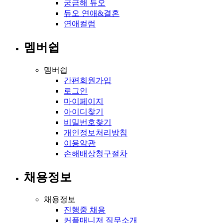
궁금해 듀오
듀오 연애&결혼
연애컬럼
멤버쉽
멤버쉽
간편회원가입
로그인
마이페이지
아이디찾기
비밀번호찾기
개인정보처리방침
이용약관
손해배상청구절차
채용정보
채용정보
진행중 채용
커플매니저 직무소개