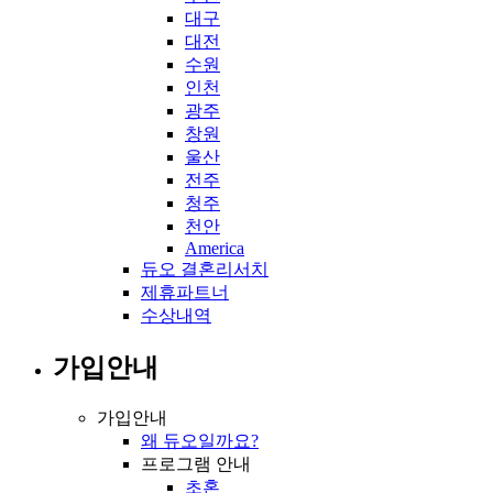
대구
대전
수원
인천
광주
창원
울산
전주
청주
천안
America
듀오 결혼리서치
제휴파트너
수상내역
가입안내
가입안내
왜 듀오일까요?
프로그램 안내
초혼