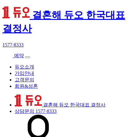
결혼해 듀오 한국대표
결정사
1577·8333
예약
듀오소개
가입안내
고객문의
회원&성혼
결혼해 듀오 한국대표 결정사
상담문의
1577·8333