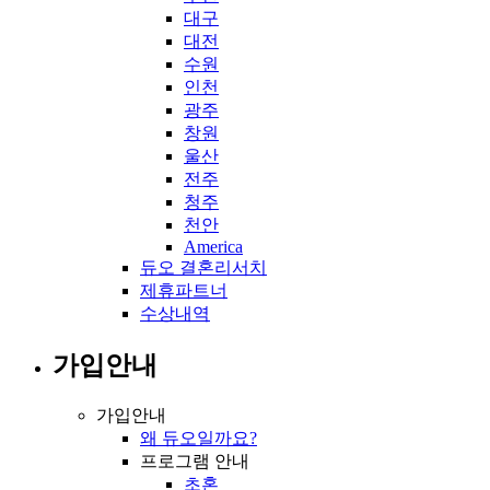
대구
대전
수원
인천
광주
창원
울산
전주
청주
천안
America
듀오 결혼리서치
제휴파트너
수상내역
가입안내
가입안내
왜 듀오일까요?
프로그램 안내
초혼