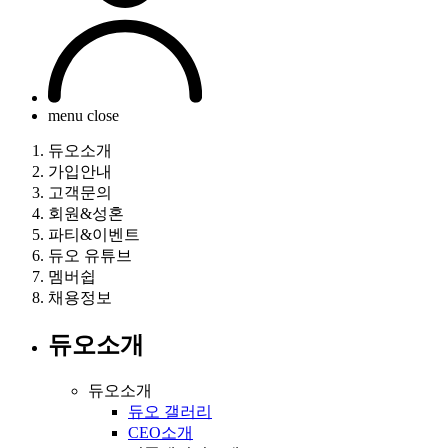
menu close
듀오소개
가입안내
고객문의
회원&성혼
파티&이벤트
듀오 유튜브
멤버쉽
채용정보
듀오소개
듀오소개
듀오 갤러리
CEO소개