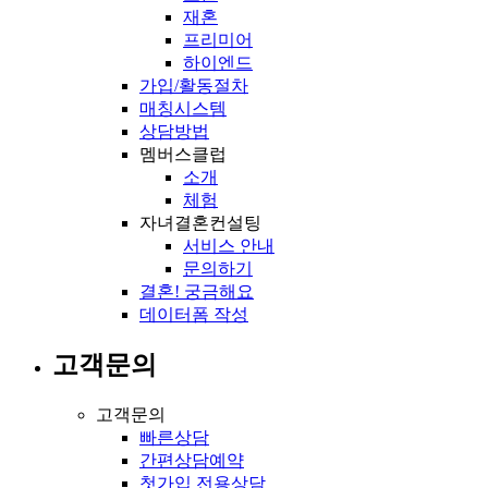
재혼
프리미어
하이엔드
가입/활동절차
매칭시스템
상담방법
멤버스클럽
소개
체험
자녀결혼컨설팅
서비스 안내
문의하기
결혼! 궁금해요
데이터폼 작성
고객문의
고객문의
빠른상담
간편상담예약
첫가입 전용상담