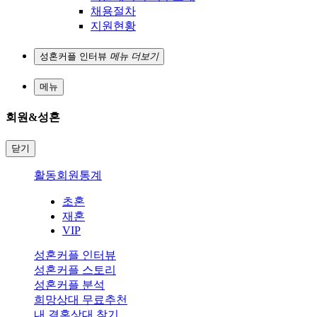
채용절차
지원현황
성혼커플 인터뷰
메뉴 더보기
메뉴
회원&성혼
닫기
활동회원통계
초혼
재혼
VIP
성혼커플 인터뷰
성혼커플 스토리
성혼커플 분석
희망상대 무료추천
내 결혼상대 찾기