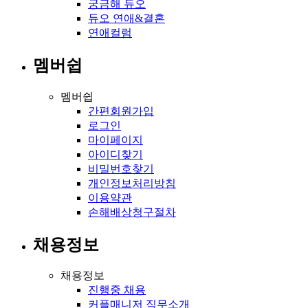
궁금해 듀오
듀오 연애&결혼
연애컬럼
멤버쉽
멤버쉽
간편회원가입
로그인
마이페이지
아이디찾기
비밀번호찾기
개인정보처리방침
이용약관
손해배상청구절차
채용정보
채용정보
진행중 채용
커플매니저 직무소개