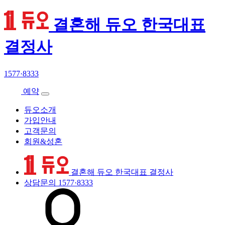
결혼해 듀오 한국대표
결정사
1577·8333
예약
듀오소개
가입안내
고객문의
회원&성혼
결혼해 듀오 한국대표 결정사
상담문의
1577·8333