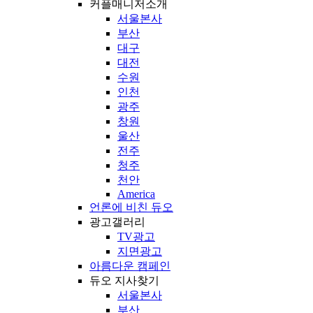
커플매니저소개
서울본사
부산
대구
대전
수원
인천
광주
창원
울산
전주
청주
천안
America
언론에 비친 듀오
광고갤러리
TV광고
지면광고
아름다운 캠페인
듀오 지사찾기
서울본사
부산