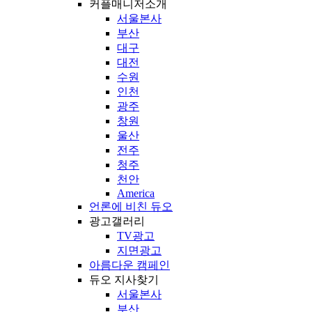
커플매니저소개
서울본사
부산
대구
대전
수원
인천
광주
창원
울산
전주
청주
천안
America
언론에 비친 듀오
광고갤러리
TV광고
지면광고
아름다운 캠페인
듀오 지사찾기
서울본사
부산