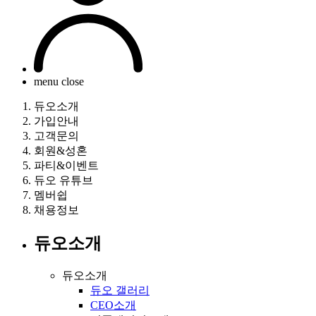
menu close
듀오소개
가입안내
고객문의
회원&성혼
파티&이벤트
듀오 유튜브
멤버쉽
채용정보
듀오소개
듀오소개
듀오 갤러리
CEO소개