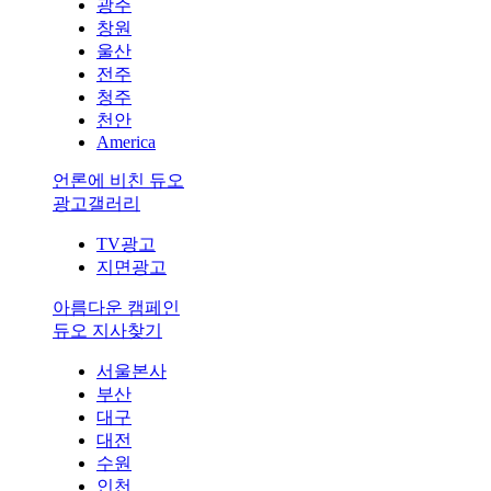
광주
창원
울산
전주
청주
천안
America
언론에 비친 듀오
광고갤러리
TV광고
지면광고
아름다운 캠페인
듀오 지사찾기
서울본사
부산
대구
대전
수원
인천