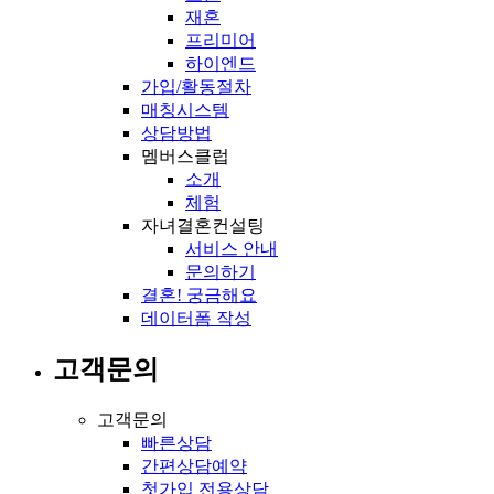
재혼
프리미어
하이엔드
가입/활동절차
매칭시스템
상담방법
멤버스클럽
소개
체험
자녀결혼컨설팅
서비스 안내
문의하기
결혼! 궁금해요
데이터폼 작성
고객문의
고객문의
빠른상담
간편상담예약
첫가입 전용상담