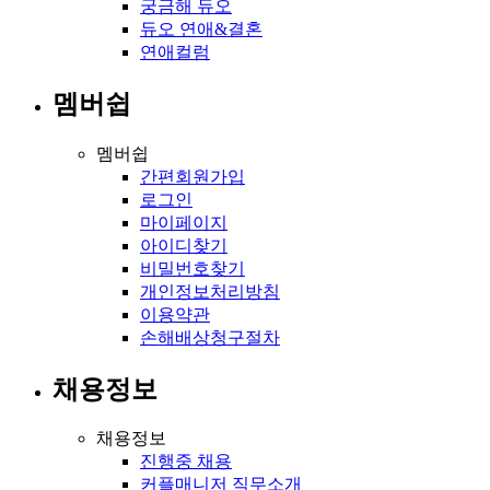
궁금해 듀오
듀오 연애&결혼
연애컬럼
멤버쉽
멤버쉽
간편회원가입
로그인
마이페이지
아이디찾기
비밀번호찾기
개인정보처리방침
이용약관
손해배상청구절차
채용정보
채용정보
진행중 채용
커플매니저 직무소개