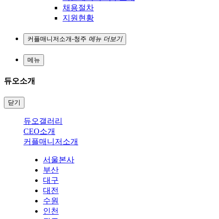
채용절차
지원현황
커플매니저소개-청주
메뉴 더보기
메뉴
듀오소개
닫기
듀오갤러리
CEO소개
커플매니저소개
서울본사
부산
대구
대전
수원
인천