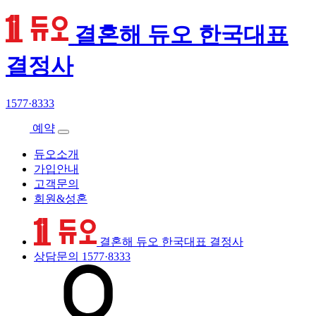
결혼해 듀오 한국대표
결정사
1577·8333
예약
듀오소개
가입안내
고객문의
회원&성혼
결혼해 듀오 한국대표 결정사
상담문의
1577·8333