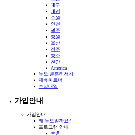
대구
대전
수원
인천
광주
창원
울산
전주
청주
천안
America
듀오 결혼리서치
제휴파트너
수상내역
가입안내
가입안내
왜 듀오일까요?
프로그램 안내
초혼