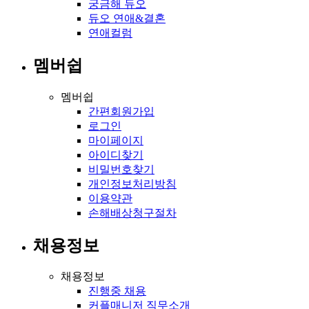
궁금해 듀오
듀오 연애&결혼
연애컬럼
멤버쉽
멤버쉽
간편회원가입
로그인
마이페이지
아이디찾기
비밀번호찾기
개인정보처리방침
이용약관
손해배상청구절차
채용정보
채용정보
진행중 채용
커플매니저 직무소개