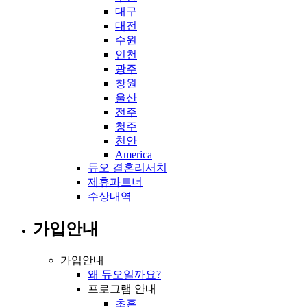
대구
대전
수원
인천
광주
창원
울산
전주
청주
천안
America
듀오 결혼리서치
제휴파트너
수상내역
가입안내
가입안내
왜 듀오일까요?
프로그램 안내
초혼