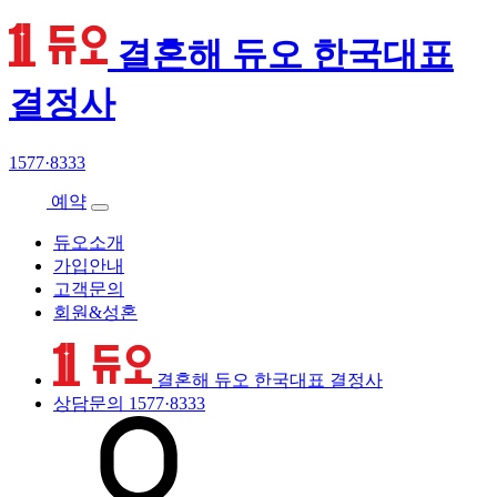
결혼해 듀오 한국대표
결정사
1577·8333
예약
듀오소개
가입안내
고객문의
회원&성혼
결혼해 듀오 한국대표 결정사
상담문의
1577·8333