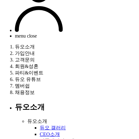
menu close
듀오소개
가입안내
고객문의
회원&성혼
파티&이벤트
듀오 유튜브
멤버쉽
채용정보
듀오소개
듀오소개
듀오 갤러리
CEO소개