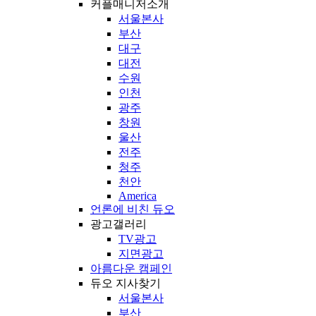
커플매니저소개
서울본사
부산
대구
대전
수원
인천
광주
창원
울산
전주
청주
천안
America
언론에 비친 듀오
광고갤러리
TV광고
지면광고
아름다운 캠페인
듀오 지사찾기
서울본사
부산