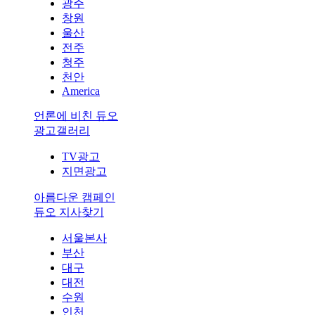
광주
창원
울산
전주
청주
천안
America
언론에 비친 듀오
광고갤러리
TV광고
지면광고
아름다운 캠페인
듀오 지사찾기
서울본사
부산
대구
대전
수원
인천