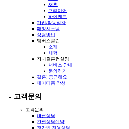
재혼
프리미어
하이엔드
가입/활동절차
매칭시스템
상담방법
멤버스클럽
소개
체험
자녀결혼컨설팅
서비스 안내
문의하기
결혼! 궁금해요
데이터폼 작성
고객문의
고객문의
빠른상담
간편상담예약
첫가입 전용상담