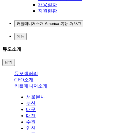
채용절차
지원현황
커플매니저소개-America
메뉴 더보기
메뉴
듀오소개
닫기
듀오갤러리
CEO소개
커플매니저소개
서울본사
부산
대구
대전
수원
인천