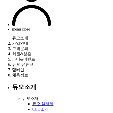
menu close
듀오소개
가입안내
고객문의
회원&성혼
파티&이벤트
듀오 유튜브
멤버쉽
채용정보
듀오소개
듀오소개
듀오 갤러리
CEO소개