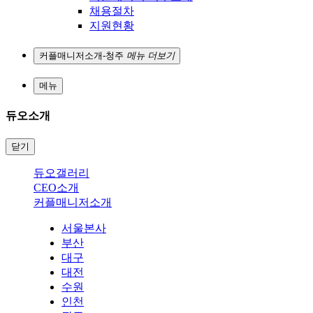
채용절차
지원현황
커플매니저소개-청주
메뉴 더보기
메뉴
듀오소개
닫기
듀오갤러리
CEO소개
커플매니저소개
서울본사
부산
대구
대전
수원
인천