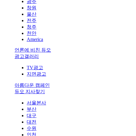
광주
창원
울산
전주
청주
천안
America
언론에 비친 듀오
광고갤러리
TV광고
지면광고
아름다운 캠페인
듀오 지사찾기
서울본사
부산
대구
대전
수원
인천