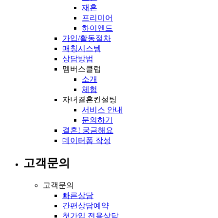
재혼
프리미어
하이엔드
가입/활동절차
매칭시스템
상담방법
멤버스클럽
소개
체험
자녀결혼컨설팅
서비스 안내
문의하기
결혼! 궁금해요
데이터폼 작성
고객문의
고객문의
빠른상담
간편상담예약
첫가입 전용상담