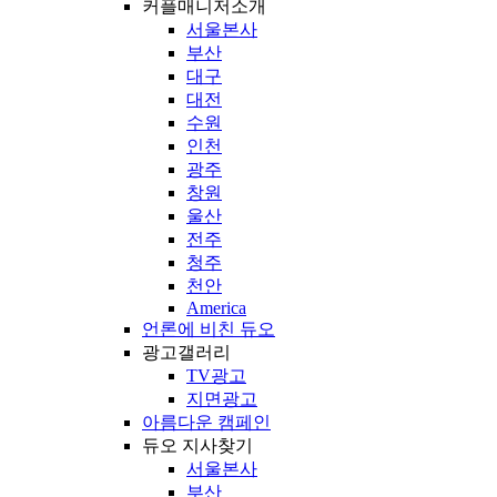
커플매니저소개
서울본사
부산
대구
대전
수원
인천
광주
창원
울산
전주
청주
천안
America
언론에 비친 듀오
광고갤러리
TV광고
지면광고
아름다운 캠페인
듀오 지사찾기
서울본사
부산