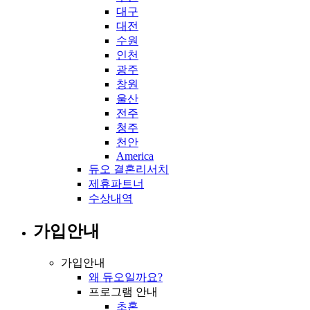
대구
대전
수원
인천
광주
창원
울산
전주
청주
천안
America
듀오 결혼리서치
제휴파트너
수상내역
가입안내
가입안내
왜 듀오일까요?
프로그램 안내
초혼