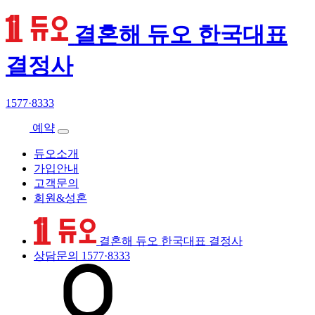
결혼해 듀오 한국대표
결정사
1577·8333
예약
듀오소개
가입안내
고객문의
회원&성혼
결혼해 듀오 한국대표 결정사
상담문의
1577·8333