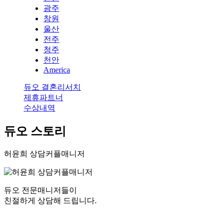
광주
창원
울산
전주
청주
천안
America
듀오 결혼리서치
제휴파트너
수상내역
듀오 스토리
허윤희 상담커플매니저
듀오 전문매니저들이
친절하게 상담해 드립니다.