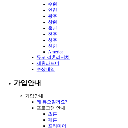
수원
인천
광주
창원
울산
전주
청주
천안
America
듀오 결혼리서치
제휴파트너
수상내역
가입안내
가입안내
왜 듀오일까요?
프로그램 안내
초혼
재혼
프리미어