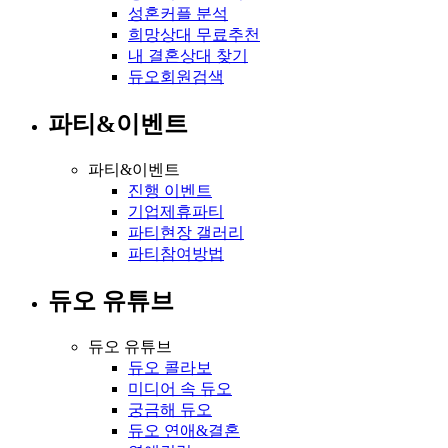
성혼커플 분석
희망상대 무료추천
내 결혼상대 찾기
듀오회원검색
파티&이벤트
파티&이벤트
진행 이벤트
기업제휴파티
파티현장 갤러리
파티참여방법
듀오 유튜브
듀오 유튜브
듀오 콜라보
미디어 속 듀오
궁금해 듀오
듀오 연애&결혼