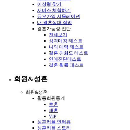
이상형 찾기
서비스 체험하기
듀오가입 시뮬레이션
내 결혼상대 직업
결혼가능성 진단
전체보기
성격매칭 테스트
나의 매력 테스트
결혼 친화도 테스트
연애진단테스트
결혼 확률 테스트
회원&성혼
회원&성혼
활동회원통계
초혼
재혼
VIP
성혼커플 인터뷰
성혼커플 스토리