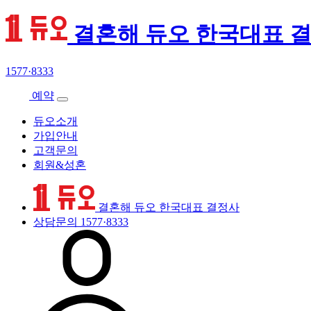
결혼해 듀오 한국대표 
1577·8333
예약
듀오소개
가입안내
고객문의
회원&성혼
결혼해 듀오 한국대표 결정사
상담문의
1577·8333