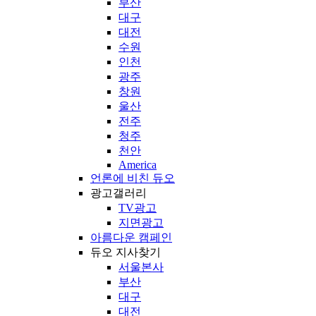
부산
대구
대전
수원
인천
광주
창원
울산
전주
청주
천안
America
언론에 비친 듀오
광고갤러리
TV광고
지면광고
아름다운 캠페인
듀오 지사찾기
서울본사
부산
대구
대전