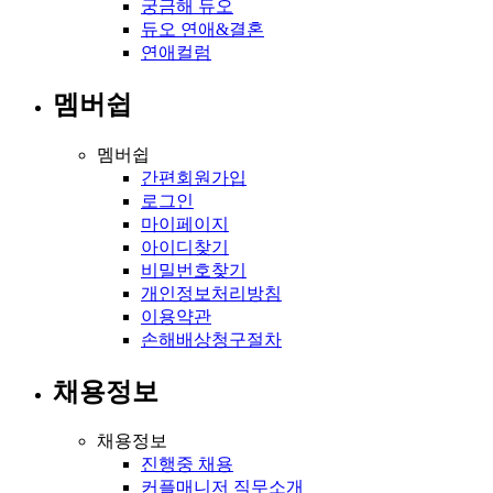
궁금해 듀오
듀오 연애&결혼
연애컬럼
멤버쉽
멤버쉽
간편회원가입
로그인
마이페이지
아이디찾기
비밀번호찾기
개인정보처리방침
이용약관
손해배상청구절차
채용정보
채용정보
진행중 채용
커플매니저 직무소개