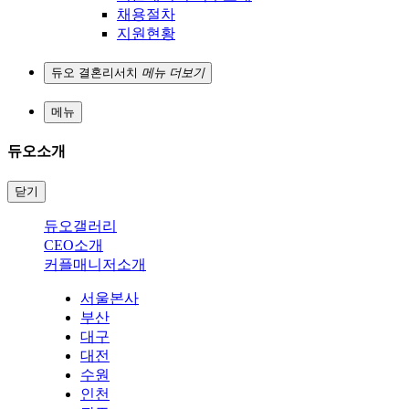
채용절차
지원현황
듀오 결혼리서치
메뉴 더보기
메뉴
듀오소개
닫기
듀오갤러리
CEO소개
커플매니저소개
서울본사
부산
대구
대전
수원
인천