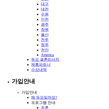
대구
대전
수원
인천
광주
창원
울산
전주
청주
천안
America
듀오 결혼리서치
제휴파트너
수상내역
가입안내
가입안내
왜 듀오일까요?
프로그램 안내
초혼