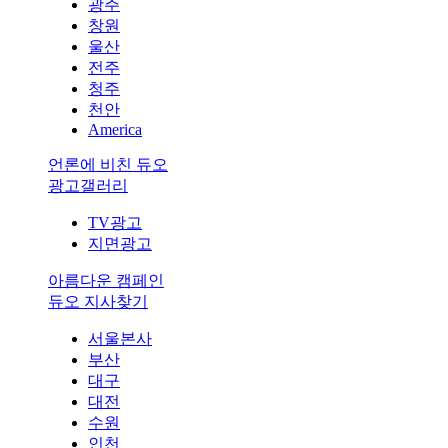
광주
창원
울산
전주
청주
천안
America
언론에 비친 듀오
광고갤러리
TV광고
지면광고
아름다운 캠페인
듀오 지사찾기
서울본사
부산
대구
대전
수원
인천