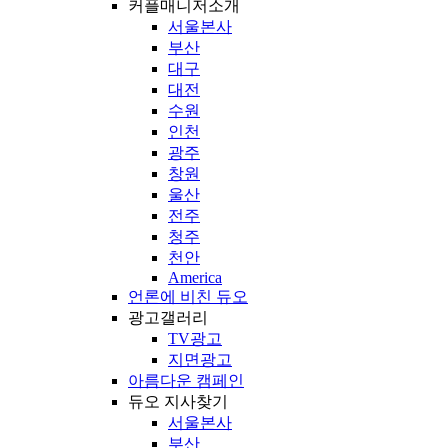
커플매니저소개
서울본사
부산
대구
대전
수원
인천
광주
창원
울산
전주
청주
천안
America
언론에 비친 듀오
광고갤러리
TV광고
지면광고
아름다운 캠페인
듀오 지사찾기
서울본사
부산