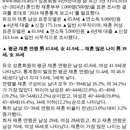
www.duo.co.kr)가 성혼회원 4만9천여명 중 최근 5년 사이(2019
년~2024년) 혼인한 재혼부부 1,000명(500쌍)을 표본 조사한 결
과를 토대로 ‘2024 재혼통계 보고서’를 발표했다.
듀오의 재혼 남성 표준모델은 ▲45.8세 ▲연소득 9,000만원
▲4년제 대졸 ▲신장 175.1cm ▲일반 사무직이며, 재혼 여성
표준모델은 ▲41.9세 ▲연소득 5,000만원 ▲4년제 대졸 ▲신장
163.1cm ▲일반 사무직으로 조사됐다.
▲ 평균 재혼 연령 男 45.8세, 女 41.9세… 재혼 많은 나이 男 39
세, 女 36세
듀오 성혼회원의 평균 재혼 연령은 남성 45.8세, 여성 41.9세로
나타났다. 통계청이 발표한 평균 재혼 연령(남 51.4세, 여 46.9
세)보다 남녀 각각 5.6세, 5세씩 낮다.
연령별 재혼 구성비는 남녀 모두 35~39세(남 26.2%, 여 34.2%)
가 가장 많았다. 뒤이어 남성은 40~44세(22.0%), 45~49세
(19.2%), 50~54세(12.2%) 순이었고, 여성은 40~44세(19.8%),
45~49세(16.4%), 34세 이하(12.2%) 순으로 나타났다.
특히 남성 35~39세 연령의 재혼 비율이 전년(23.0%) 대비 3.2%
증가했다.
최저 재혼 연령은 남성 29세, 여성 28세였고, 최고 재혼 연령은
남성 70세, 여성 66세로 나타났다. 재혼이 가장 많은 나이는 남