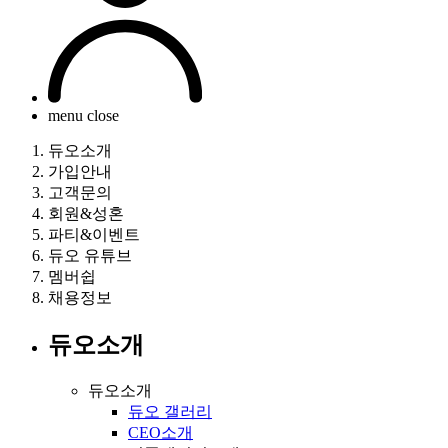
menu close
듀오소개
가입안내
고객문의
회원&성혼
파티&이벤트
듀오 유튜브
멤버쉽
채용정보
듀오소개
듀오소개
듀오 갤러리
CEO소개