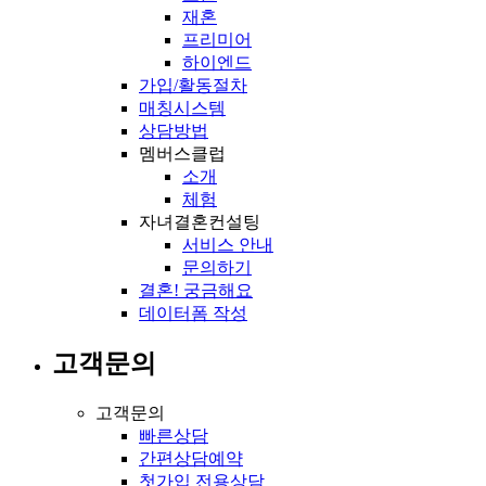
재혼
프리미어
하이엔드
가입/활동절차
매칭시스템
상담방법
멤버스클럽
소개
체험
자녀결혼컨설팅
서비스 안내
문의하기
결혼! 궁금해요
데이터폼 작성
고객문의
고객문의
빠른상담
간편상담예약
첫가입 전용상담