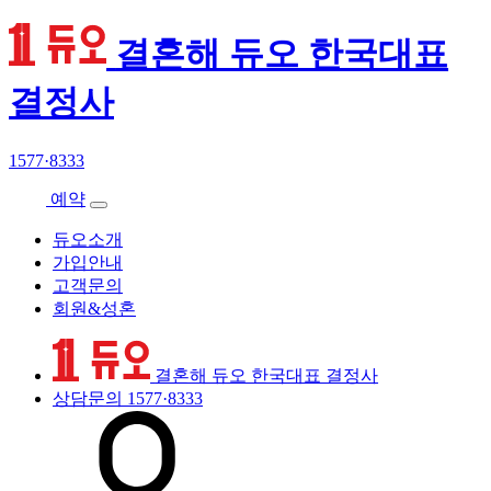
결혼해 듀오 한국대표
결정사
1577·8333
예약
듀오소개
가입안내
고객문의
회원&성혼
결혼해 듀오 한국대표 결정사
상담문의
1577·8333