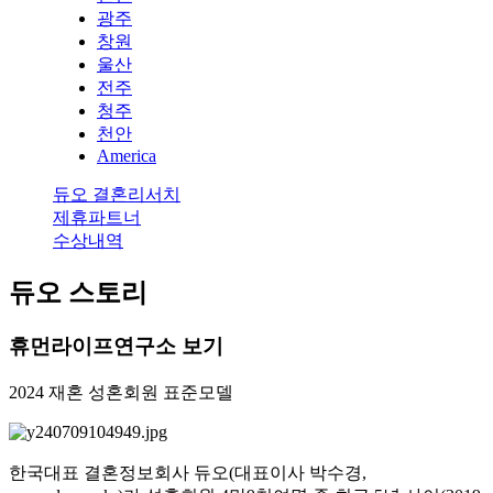
광주
창원
울산
전주
청주
천안
America
듀오 결혼리서치
제휴파트너
수상내역
듀오 스토리
휴먼라이프연구소 보기
2024 재혼 성혼회원 표준모델
한국대표 결혼정보회사 듀오(대표이사 박수경,