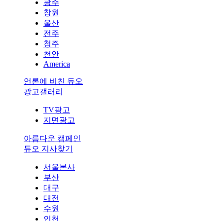
광주
창원
울산
전주
청주
천안
America
언론에 비친 듀오
광고갤러리
TV광고
지면광고
아름다운 캠페인
듀오 지사찾기
서울본사
부산
대구
대전
수원
인천