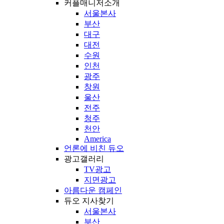
커플매니저소개
서울본사
부산
대구
대전
수원
인천
광주
창원
울산
전주
청주
천안
America
언론에 비친 듀오
광고갤러리
TV광고
지면광고
아름다운 캠페인
듀오 지사찾기
서울본사
부산