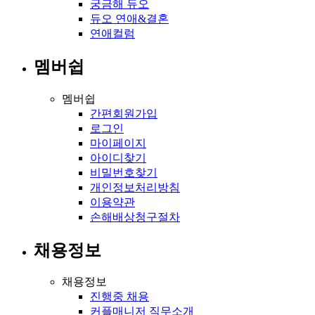
궁금해 듀오
듀오 연애&결혼
연애컬럼
멤버쉽
멤버쉽
간편회원가입
로그인
마이페이지
아이디찾기
비밀번호찾기
개인정보처리방침
이용약관
손해배상청구절차
채용정보
채용정보
진행중 채용
커플매니저 직무소개