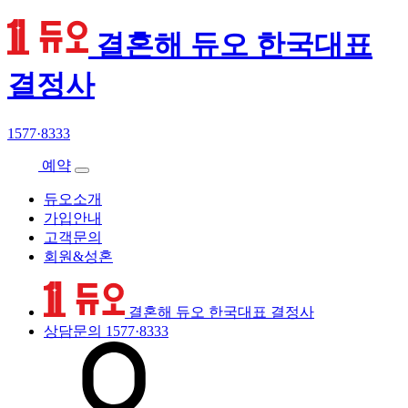
결혼해 듀오 한국대표
결정사
1577·8333
예약
듀오소개
가입안내
고객문의
회원&성혼
결혼해 듀오 한국대표 결정사
상담문의
1577·8333