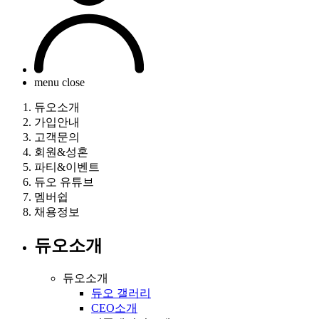
menu close
듀오소개
가입안내
고객문의
회원&성혼
파티&이벤트
듀오 유튜브
멤버쉽
채용정보
듀오소개
듀오소개
듀오 갤러리
CEO소개