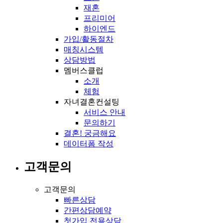
재혼
프리미어
하이엔드
가입/활동절차
매칭시스템
상담방법
멤버스클럽
소개
체험
자녀결혼컨설팅
서비스 안내
문의하기
결혼! 궁금해요
데이터폼 작성
고객문의
고객문의
빠른상담
간편상담예약
첫가입 전용상담