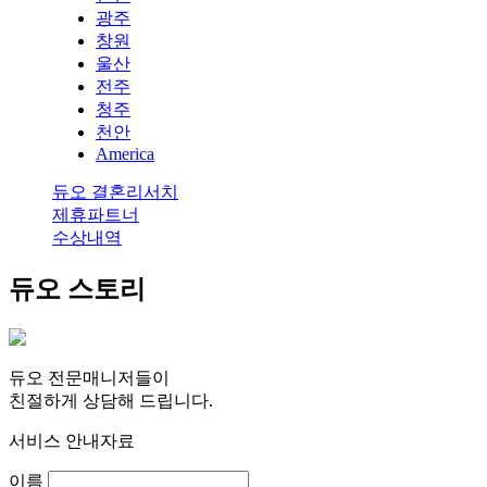
광주
창원
울산
전주
청주
천안
America
듀오 결혼리서치
제휴파트너
수상내역
듀오 스토리
듀오 전문매니저들이
친절하게 상담해 드립니다.
서비스 안내자료
이름