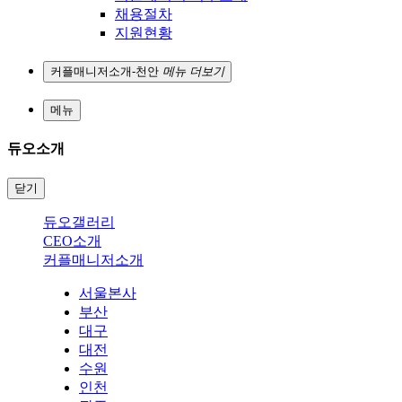
채용절차
지원현황
커플매니저소개-천안
메뉴 더보기
메뉴
듀오소개
닫기
듀오갤러리
CEO소개
커플매니저소개
서울본사
부산
대구
대전
수원
인천