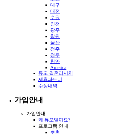
대구
대전
수원
인천
광주
창원
울산
전주
청주
천안
America
듀오 결혼리서치
제휴파트너
수상내역
가입안내
가입안내
왜 듀오일까요?
프로그램 안내
초혼